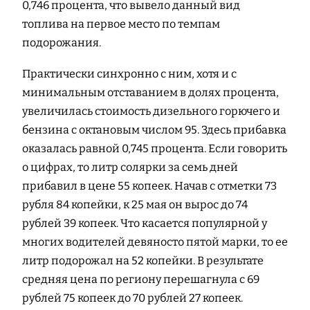
0,746 процента, что вывело данный вид
топлива на первое место по темпам
подорожания.
Практически синхронно с ним, хотя и с
минимальным отставанием в долях процента,
увеличилась стоимость дизельного горючего и
бензина с октановым числом 95. Здесь прибавка
оказалась равной 0,745 процента. Если говорить
о цифрах, то литр солярки за семь дней
прибавил в цене 55 копеек. Начав с отметки 73
рубля 84 копейки, к 25 мая он вырос до 74
рублей 39 копеек. Что касается популярной у
многих водителей девяносто пятой марки, то ее
литр подорожал на 52 копейки. В результате
средняя цена по региону перешагнула с 69
рублей 75 копеек до 70 рублей 27 копеек.