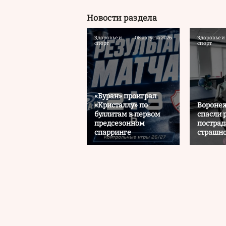
Новости раздела
Здоровье и
08 августа 2026
Здоровье и
спорт
спорт
«Буран» проиграл
«Кристаллу» по
Воронеж
буллитам в первом
спасли 
предсезонном
пострад
спарринге
страшн