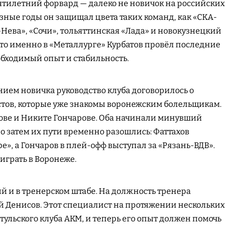
ятилетний форвард — далеко не новичок на российских
азные годы он защищал цвета таких команд, как «СКА-
-Нева», «Сочи», тольяттинская «Лада» и новокузнецкий
что именно в «Металлурге» Курбатов провёл последние
обходимый опыт и стабильность.
ием новичка руководство клуба договорилось о
стов, которые уже знакомы воронежским болельщикам.
хове и Никите Гончарове. Оба начинали минувший
 но затем их пути временно разошлись: Фаттахов
», а Гончаров в плей-офф выступал за «Рязань-ВДВ».
 играть в Воронеже.
й и в тренерском штабе. На должность тренера
й Денисов. Этот специалист на протяжении нескольких
 тульского клуба АКМ, и теперь его опыт должен помочь