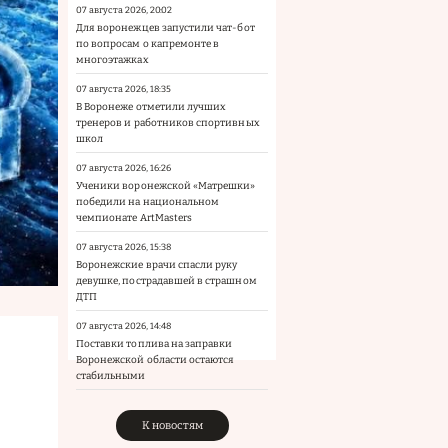
07 августа 2026, 20:02
Для воронежцев запустили чат-бот
по вопросам о капремонте в
многоэтажках
07 августа 2026, 18:35
В Воронеже отметили лучших
тренеров и работников спортивных
школ
07 августа 2026, 16:26
Ученики воронежской «Матрешки»
победили на национальном
чемпионате ArtMasters
07 августа 2026, 15:38
Воронежские врачи спасли руку
девушке, пострадавшей в страшном
ДТП
07 августа 2026, 14:48
Поставки топлива на заправки
Воронежской области остаются
стабильными
К новостям