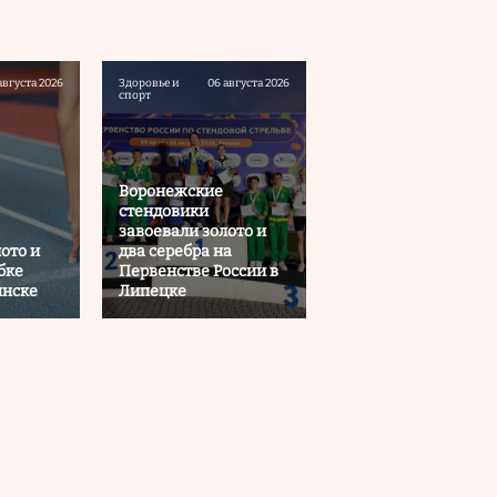
августа 2026
Здоровье и
06 августа 2026
спорт
Воронежские
стендовики
завоевали золото и
ото и
два серебра на
бке
Первенстве России в
инске
Липецке