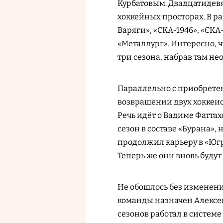
Курбатовым. Двадцатидев
хоккейных просторах. В р
Варяги», «СКА-1946», «СКА
«Металлург». Интересно, 
три сезона, набрав там не
Параллельно с приобретен
возвращении двух хоккеи
Речь идёт о Вадиме Фатта
сезон в составе «Бурана»,
продолжил карьеру в «Югре
Теперь же они вновь будут
Не обошлось без изменени
команды назначен Алексе
сезонов работал в системе