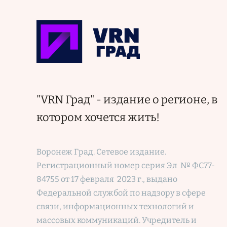
"VRN Град" - издание о регионе, в
котором хочется жить!
Воронеж Град. Сетевое издание.
Регистрационный номер
серия Эл № ФС77-
84755 от 17 февраля 2023 г., выдано
Федеральной службой по надзору в сфере
связи, информационных технологий и
массовых коммуникаций. Учредитель и