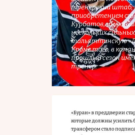
тренерский штаб, 
приобретением ста
Курбатов, имеющий
нескольких сильных 
тольяттинскую «Ла
Кроме того, в кома
прошлый сезон имен
тренер.
«Буран» в преддверии ста
которые должны усилить 
трансфером стало подпис