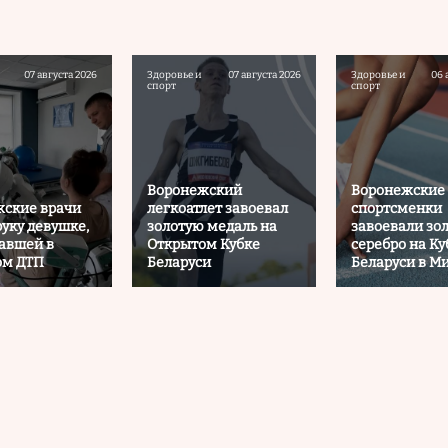
07 августа 2026
Здоровье и
07 августа 2026
Здоровье и
06 
спорт
спорт
Воронежский
Воронежские
ские врачи
легкоатлет завоевал
спортсменки
руку девушке,
золотую медаль на
завоевали зол
авшей в
Открытом Кубке
серебро на Ку
ом ДТП
Беларуси
Беларуси в М