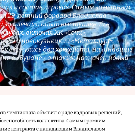
так и состав игроков. Самым заметным
л 29-летний форвард Владислав
 за плечами опыт выступлений в
клубах, включая ХК «Сочи»,
ду» и новокузнецкий «Металлург».
нду вернулись два хоккеиста, начинавшие
но в «Буране», а также назначен новый
рта чемпионата объявил о ряде кадровых решений,
боеспособность коллектива. Самым громким
ание контракта с нападающим Владиславом