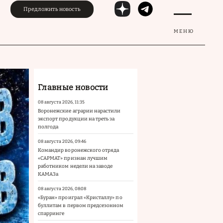
Предложить новость
МЕНЮ
Главные новости
08 августа 2026, 11:35
Воронежские аграрии нарастили
экспорт продукции на треть за
полгода
08 августа 2026, 09:46
Командир воронежского отряда
«САРМАТ» признан лучшим
работником недели на заводе
КАМАЗа
08 августа 2026, 08:08
«Буран» проиграл «Кристаллу» по
буллитам в первом предсезонном
спарринге