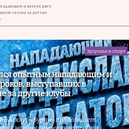
АПАДАЮЩИМ И ВЕРНУЛ ДВУХ
ОШЛОМ СЕЗОНЕ ЗА ДРУГИЕ
Ы
Здоровье и спорт
ился опытным нападающим и
гроков, выступавших в
е за другие клубы
йный клуб «Буран» продолжает
у к новому сезону, укрепляя как