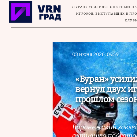
Перейти к основному содержанию
«БУРАН» УСИЛИЛСЯ ОПЫТНЫМ Н
ИГРОКОВ, ВЫСТУПАВШИХ В ПР
КЛУБ
03 июня 2026, 09:59
«Буран» усил
вернул двух и
прошлом сезон
Воронежский хокке
активную подготовк