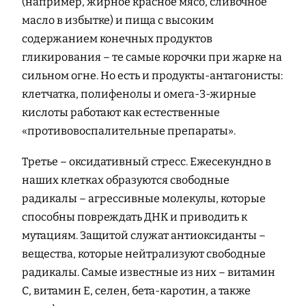
(например, жирное красное мясо, сливочное
масло в избытке) и пища с высоким
содержанием конечных продуктов
гликирования – те самые корочки при жарке на
сильном огне. Но есть и продукты-антагонисты:
клетчатка, полифенолы и омега-3-жирные
кислоты работают как естественные
«противовоспалительные препараты».
Третье – оксидативный стресс. Ежесекундно в
наших клетках образуются свободные
радикалы – агрессивные молекулы, которые
способны повреждать ДНК и приводить к
мутациям. Защитой служат антиоксиданты –
вещества, которые нейтрализуют свободные
радикалы. Самые известные из них – витамин
С, витамин Е, селен, бета-каротин, а также