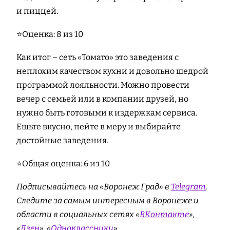
и пиццей.
⭐Оценка: 8 из 10
Как итог – сеть «Томато» это заведения с
неплохим качеством кухни и довольно щедрой
программой лояльности. Можно провести
вечер с семьей или в компании друзей, но
нужно быть готовыми к издержкам сервиса.
Ешьте вкусно, пейте в меру и выбирайте
достойные заведения.
⭐Общая оценка: 6 из 10
Подписывайтесь на «Воронеж Град» в
Telegram
.
Cледите за самым интересным в Воронеже и
области в социальных сетях «
ВКонтакте
»,
«
Дзен
», «
Одноклассники
».