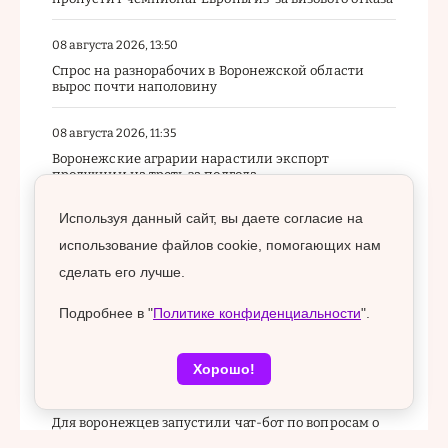
08 августа 2026, 13:50
Спрос на разнорабочих в Воронежской области
вырос почти наполовину
08 августа 2026, 11:35
Воронежские аграрии нарастили экспорт
продукции на треть за полгода
Используя данный сайт, вы даете согласие на
08 августа 2026, 09:46
использование файлов cookie, помогающих нам
Командир воронежского отряда «САРМАТ» признан
лучшим работником недели на заводе КАМАЗа
сделать его лучше.
08 августа 2026, 08:08
Подробнее в "
Политике конфиденциальности
".
«Буран» проиграл «Кристаллу» по буллитам в
первом предсезонном спарринге
Хорошо!
07 августа 2026, 20:02
Для воронежцев запустили чат-бот по вопросам о
капремонте в многоэтажках