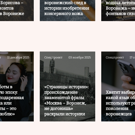
 Борисова –
воронежский след в
водная летоп
монтов
истории изобретения
Воронежа – и
 в Воронеже
консервного ножа
фонтанов скв
т
11 декабря 2025
Спецпроект
03 ноября 2025
Спецпроект
17 
боты в
«Страницы истории»:
ю эпоху:
происхождение
Хватит выбира
подаренная
знаменитой фразы
какой язык о
а или
«Москва – Воронеж,
используют р
ты – это
не догонишь»
поколения
«люблю»
раскрыли историки
воронежцев