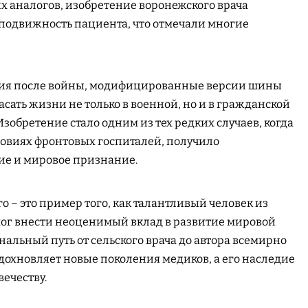
х аналогов, изобретение воронежского врача
подвижность пациента, что отмечали многие
етия после войны, модифицированные версии шины
сать жизни не только в военной, но и в гражданской
зобретение стало одним из тех редких случаев, когда
ловиях фронтовых госпиталей, получило
е и мировое признание.
 – это пример того, как талантливый человек из
ог внести неоценимый вклад в развитие мировой
альный путь от сельского врача до автора всемирно
дохновляет новые поколения медиков, а его наследие
ечеству.