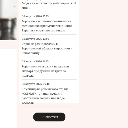
Гарденина откроют музей петровской
эпохи
08 августа 2026, 15:13
Воронежская гимнастка Ангелина
Мельникова пропустит чемпионат
Европы из-за визового отказа
08 августа 2026, 13:50
Спрос на разнорабочих в
Воронежской области вырос почти
наполовину
08 августа 2026, 11:35
Воронежские аграрии нарастили
экспорт продукции на треть за
полгода
08 августа 2026, 09:46
Командир воронежского отряда
«САРМАТ» признан лучшим
работником недели на заводе
КАМАЗа
К новостям