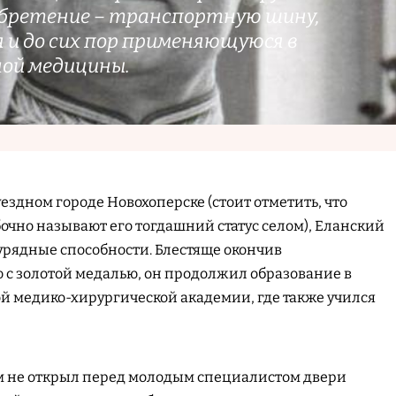
обретение – транспортную шину,
 и до сих пор применяющуюся в
ой медицины.
уездном городе Новохоперске (стоит отметить, что
чно называют его тогдашний статус селом), Еланский
урядные способности. Блестяще окончив
 с золотой медалью, он продолжил образование в
й медико-хирургической академии, где также учился
м не открыл перед молодым специалистом двери