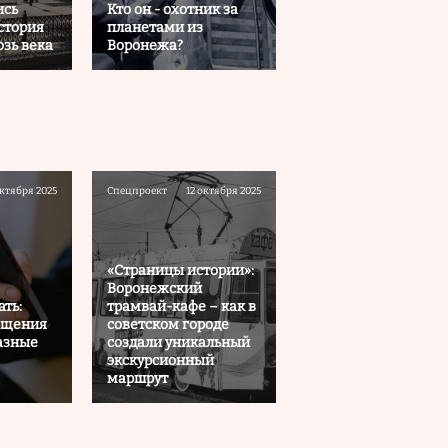
ись
Кто он - охотник за
стория
планетами из
озь века
Воронежа?
октября 2025
Спецпроект
12 октября 2025
«Страницы истории»:
Воронежский
ть:
трамвай-кафе – как в
бщения
советском городе
азные
создали уникальный
экскурсионный
маршрут