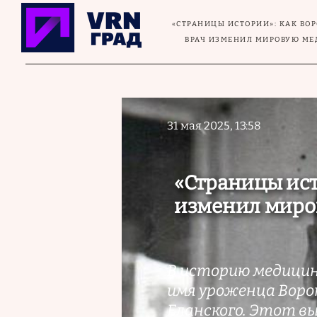
Перейти к основному содержанию
«СТРАНИЦЫ ИСТОРИИ»: КАК ВО
ВРАЧ ИЗМЕНИЛ МИРОВУЮ М
31 мая 2025, 13:58
«Страницы ист
изменил миро
В историю медицин
имя уроженца Воро
Еланского. Этот в