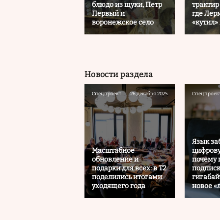
блюдо из щуки, Петр
трактир
Первый и
где Лер
воронежское село
«кутил»
Новости раздела
Спецпроект
26 декабря 2025
Спецпроек
Язык за
Масштабное
цифрову
обновление и
почему 
подарки для всех: в Т2
подписк
поделились итогами
гигабай
уходящего года
новое 