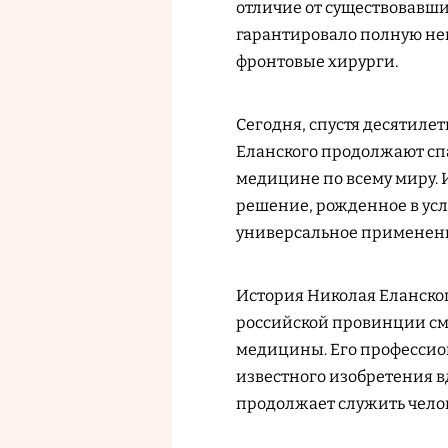
отличие от существовавши
гарантировало полную не
фронтовые хирурги.
Сегодня, спустя десятил
Еланского продолжают спа
медицине по всему миру. И
решение, рожденное в ус
универсальное применени
История Николая Еланского
российской провинции см
медицины. Его профессион
известного изобретения в
продолжает служить челов