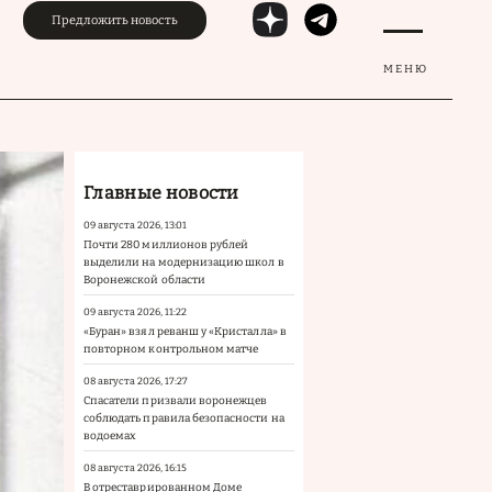
Предложить новость
МЕНЮ
Главные новости
09 августа 2026, 13:01
Почти 280 миллионов рублей
выделили на модернизацию школ в
Воронежской области
09 августа 2026, 11:22
«Буран» взял реванш у «Кристалла» в
повторном контрольном матче
08 августа 2026, 17:27
Спасатели призвали воронежцев
соблюдать правила безопасности на
водоемах
08 августа 2026, 16:15
В отреставрированном Доме