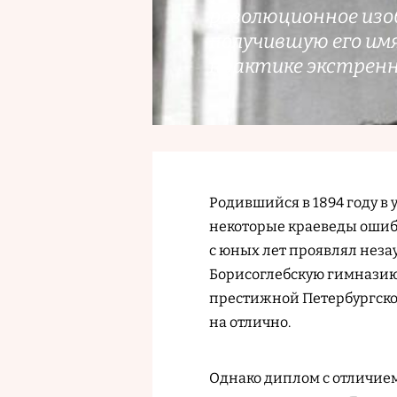
революционное из
получившую его имя
практике экстренн
Родившийся в 1894 году в 
некоторые краеведы ошибо
с юных лет проявлял неза
Борисоглебскую гимназию
престижной Петербургско
на отлично.
Однако диплом с отличие