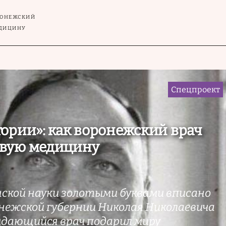
РОНЕЖСКИЙ
ЕДИЦИНУ
Спецпроект
ории»: как воронежский врач
вую медицину
ской науки золотыми буквами вписано
нежской губернии Николая Николаевича
ыдающийся врач подарил миру