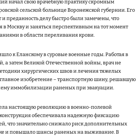
кий начал свою врачебную практику скромным
ровской сельской больнице Воронежской губернии. Его
и преданность делу быстро были замечены, что
я в Москву и заняться перспективным на тот момент
аниями в области переливания крови.
ло к Еланскому в суровые военные годы. Работая в
й, а затем Великой Отечественной войны, врач не
методики хирургических швов и лечения тяжелых
е главное изобретение – транспортную шину, решавшую
лему иммобилизации раненых при эвакуации.
ела настоящую революцию в военно-полевой
 конструкция обеспечивала надежную фиксацию
й, что значительно снижало риск дополнительных
ке и повышало шансы раненых на выживание. В