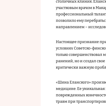
столичных клиник. Еланс
участковым врачом в Мака
профессиональный талант 
позволило ему перебратьс
направлением – исследов
Настоящее признание приш
условиях Советско-финско
только совершенствовал 
ранений, но и создал сво
критически важную проб
«Шина Еланского» произв
медицине. Ее уникальная
поврежденных конечносте
травм при транспортиров