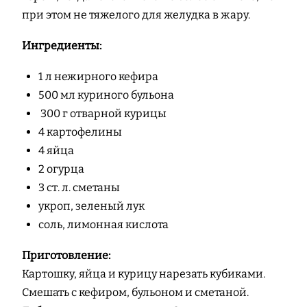
при этом не тяжелого для желудка в жару.
Ингредиенты:
1 л нежирного кефира
500 мл куриного бульона
300 г отварной курицы
4 картофелины
4 яйца
2 огурца
3 ст. л. сметаны
укроп, зеленый лук
соль, лимонная кислота
Приготовление:
Картошку, яйца и курицу нарезать кубиками.
Смешать с кефиром, бульоном и сметаной.