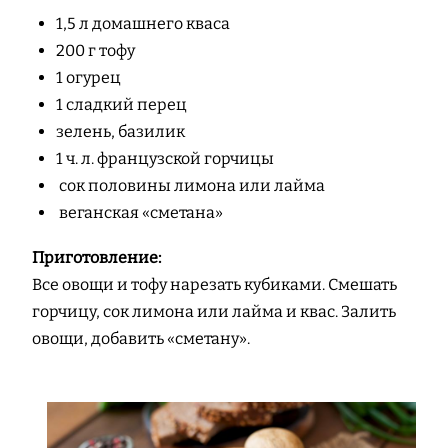
1,5 л домашнего кваса
200 г тофу
1 огурец
1 сладкий перец
зелень, базилик
1 ч. л. французской горчицы
сок половины лимона или лайма
веганская «сметана»
Приготовление:
Все овощи и тофу нарезать кубиками. Смешать
горчицу, сок лимона или лайма и квас. Залить
овощи, добавить «сметану».