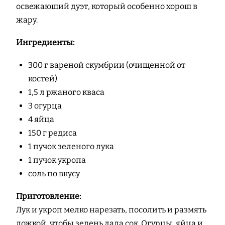
освежающий дуэт, который особенно хорош в
жару.
Ингредиенты:
300 г вареной скумбрии (очищенной от
костей)
1,5 л ржаного кваса
3 огурца
4 яйца
150 г редиса
1 пучок зеленого лука
1 пучок укропа
соль по вкусу
Приготовление:
Лук и укроп мелко нарезать, посолить и размять
ложкой, чтобы зелень дала сок. Огурцы, яйца и