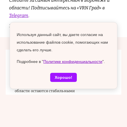
Следите за самым интересным в Воронеже и
области! Подписывайтесь на «VRN Град» в
Telegram
.
12+
Используя данный сайт, вы даете согласие на
использование файлов cookie, помогающих нам
сделать его лучше.
Главные новости
Подробнее в "
Политике конфиденциальности
".
Хорошо!
07 августа 2026, 14:48
Поставки топлива на заправки Воронежской
области остаются стабильными
07 августа 2026, 13:30
Ученые ВГЛТУ объединились с сербскими
коллегами для оценки углеродного баланса лесов