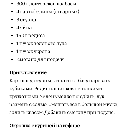
300 г докторской колбасы
4 картофелины (отварных)
3 огурца
4 яйца
150 г редиса
1 пучок зеленого лука
1 пучок укропа
сметана для подачи
Приготовление:
Картошку, огурцы, яйца и колбасу нарезать
кубиками. Редис нашинковать тонкими
кружочками. Зелень мелко порубить, лук
размять с солью. Смешать все в большой миске,
залить квасом. Добавить сметану при подаче.
Окрошка с курицей на кефире