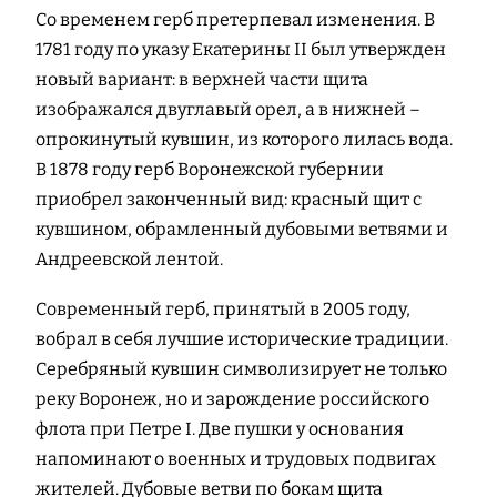
Со временем герб претерпевал изменения. В
1781 году по указу Екатерины II был утвержден
новый вариант: в верхней части щита
изображался двуглавый орел, а в нижней –
опрокинутый кувшин, из которого лилась вода.
В 1878 году герб Воронежской губернии
приобрел законченный вид: красный щит с
кувшином, обрамленный дубовыми ветвями и
Андреевской лентой.
Современный герб, принятый в 2005 году,
вобрал в себя лучшие исторические традиции.
Серебряный кувшин символизирует не только
реку Воронеж, но и зарождение российского
флота при Петре I. Две пушки у основания
напоминают о военных и трудовых подвигах
жителей. Дубовые ветви по бокам щита