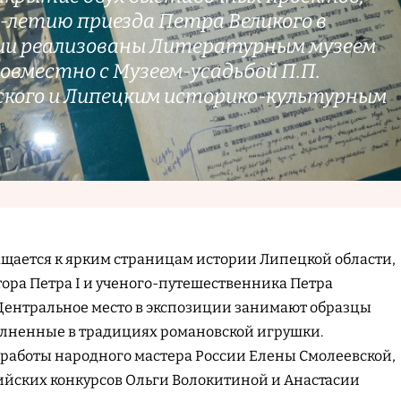
-летию приезда Петра Великого в
ии реализованы Литературным музеем
совместно с Музеем-усадьбой П.П.
кого и Липецким историко-культурным
ащается к ярким страницам истории Липецкой области,
ора Петра I и ученого-путешественника Петра
Центральное место в экспозиции занимают образцы
олненные в традициях романовской игрушки.
 работы народного мастера России Елены Смолеевской,
сийских конкурсов Ольги Волокитиной и Анастасии