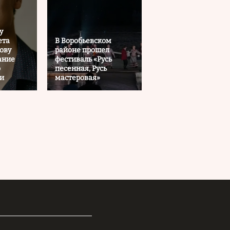
у
ета
В Воробьевском
ову
районе прошел
ание
фестиваль «Русь
о
песенная, Русь
ии
мастеровая»