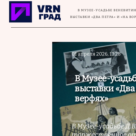
Перейти к основному содержанию
В МУЗЕЕ-УСАДЬБЕ ВЕНЕВИТИ
ВЫСТАВКИ «ДВА ПЕТРА» И «НА В
01 апреля 2026, 13:28
В Музее-усадь
выставки «Два
верфях»
В Музее-усадьбе Д.
торжественное от