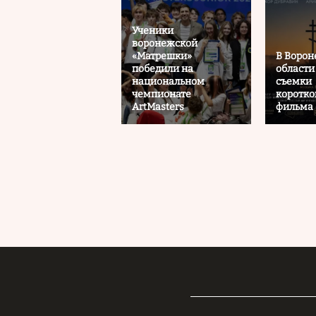
Ученики
воронежской
«Матрешки»
В Воро
победили на
области
национальном
съемки
чемпионате
коротк
ArtMasters
фильма 