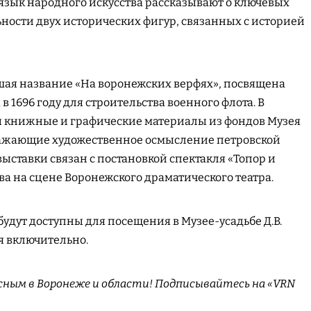
 язык народного искусства рассказывают о ключевых
ности двух исторических фигур, связанных с историей
шая название «На воронежских верфях», посвящена
в 1696 году для строительства военного флота. В
 книжные и графические материалы из фондов Музея
ражающие художественное осмысление петровской
ыставки связан с постановкой спектакля «Топор и
хова на сцене Воронежского драматического театра.
удут доступны для посещения в Музее-усадьбе Д.В.
я включительно.
сным в Воронеже и области! Подписывайтесь на «VRN