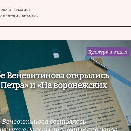
НОВА ОТКРЫЛИСЬ
ОРОНЕЖСКИХ ВЕРФЯХ»
Культура и отдых
бе Веневитинова открылись
 Петра» и «На воронежских
В. Веневитинова состоялось
крытие двух выставочных проектов,