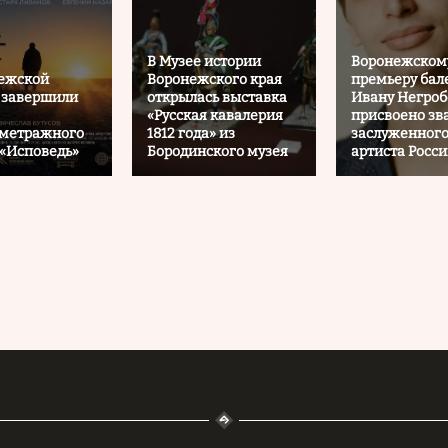
В Музее истории
Воронежском
нежской
Воронежского края
премьеру бал
 завершили
открылась выставка
Ивану Негроб
«Русская кавалерия
присвоено зв
ометражного
1812 года» из
заслуженног
«Исповедь»
Бородинского музея
артиста Росс