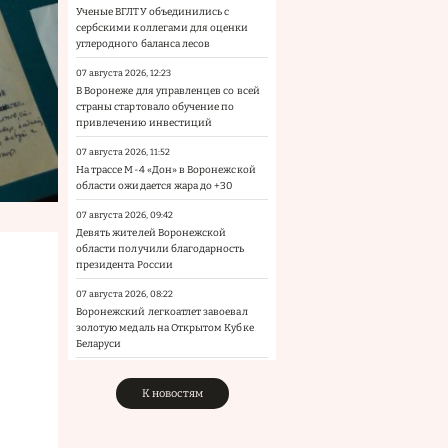
Ученые ВГЛТУ объединились с
сербскими коллегами для оценки
углеродного баланса лесов
07 августа 2026, 12:23
В Воронеже для управленцев со всей
страны стартовало обучение по
привлечению инвестиций
07 августа 2026, 11:52
На трассе М-4 «Дон» в Воронежской
области ожидается жара до +30
07 августа 2026, 09:42
Девять жителей Воронежской
области получили благодарность
президента России
07 августа 2026, 08:22
Воронежский легкоатлет завоевал
золотую медаль на Открытом Кубке
Беларуси
К новостям