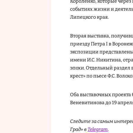
Короленко, которые через
событиях жизни и деятель
Липецкого края.
Вторая выставка, получив
приезду Петра I в Воронеж 
экспозиции представлены
имени И.С. Никитина, от
эпохи. Отдельный раздел в
крест» по пьесе Ф.С. Воло
Оба выставочных проекта б
Веневитинова до 19 апрел
Следите за самым интере
Град» в
Telegram
.