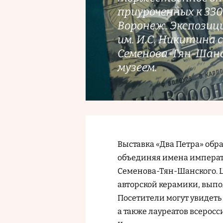
приуроченных к 330
Воронеж. Экспозиц
им. И.С. Никитина 
Семенова-Тян-Шанс
музеем.
Выставка «Два Петра» обр
объединяя имена императ
Семенова-Тян-Шанского. 
авторской керамики, вып
Посетители могут увидеть
а также лауреатов всерос