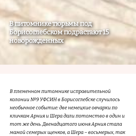
В питомнике тюрьмы под
Борисоглебском подрастают 15
новорожденных
В племенном питомнике исправительной
колонии №9 УФСИН в Борисоглебске случилось
необычное событие: две немецкие овчарки по
кличкам Арния и Шера дали потомство в один и
тот же день. Двенадцатого июня Арния стала
мамой семерых щенков, а Шера – восьмерых, так