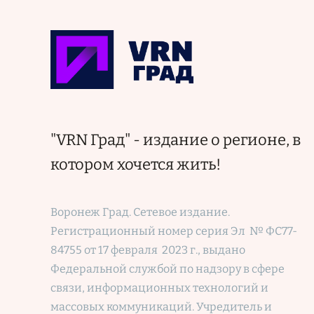
"VRN Град" - издание о регионе, в
котором хочется жить!
Воронеж Град. Сетевое издание.
Регистрационный номер
серия Эл № ФС77-
84755 от 17 февраля 2023 г., выдано
Федеральной службой по надзору в сфере
связи, информационных технологий и
массовых коммуникаций. Учредитель и