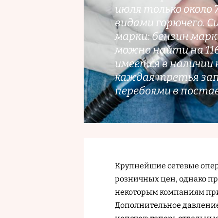
июля только около
видами горючего. 
марки: бензин марк
можно найти на 116
имеется в наличии 
каждая третья запр
перебоями в постав
Крупнейшие сетевые опера
розничных цен, однако пр
некоторым компаниям при
Дополнительное давление