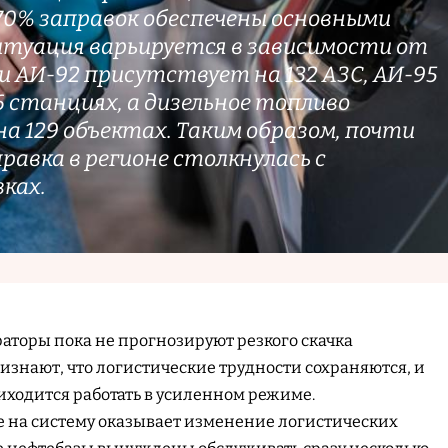
 70% заправок обеспечены основными
Ситуация варьируется в зависимости от
и АИ-92 присутствует на 132 АЗС, АИ-95
 станциях, а дизельное топливо
на 129 объектах. Таким образом, почти
авка в регионе столкнулась с
ках.
торы пока не прогнозируют резкого скачка
изнают, что логистические трудности сохраняются, и
ходится работать в усиленном режиме.
 на систему оказывает изменение логистических