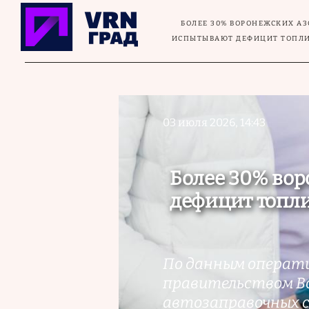
Перейти к основному содержанию
БОЛЕЕ 30% ВОРОНЕЖСКИХ АЗ
ИСПЫТЫВАЮТ ДЕФИЦИТ ТОПЛ
03 июля 2026, 14:43
Более 30% во
дефицит топл
По данным операти
правительством Во
автозаправочных с