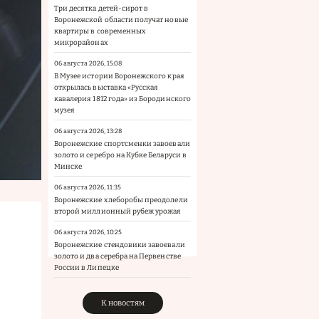
Три десятка детей-сирот в
Воронежской области получат новые
квартиры в современных
микрорайонах
06 августа 2026, 15:08
В Музее истории Воронежского края
открылась выставка «Русская
кавалерия 1812 года» из Бородинского
музея
06 августа 2026, 13:28
Воронежские спортсменки завоевали
золото и серебро на Кубке Беларуси в
Минске
06 августа 2026, 11:35
Воронежские хлеборобы преодолели
второй миллионный рубеж урожая
06 августа 2026, 10:25
Воронежские стендовики завоевали
золото и два серебра на Первенстве
России в Липецке
К новостям