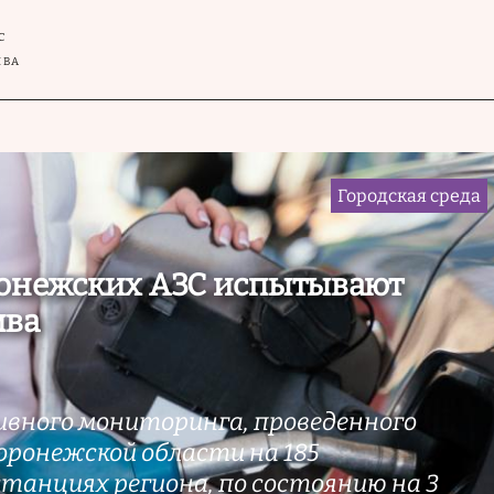
С
ИВА
Городская среда
ронежских АЗС испытывают
ива
вного мониторинга, проведенного
ронежской области на 185
танциях региона, по состоянию на 3