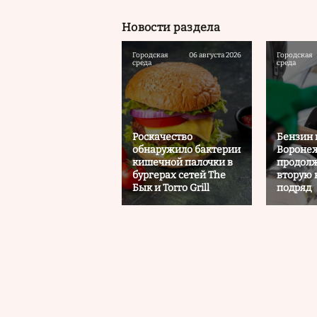
Новости раздела
Городская
06 августа 2026
Городская
среда
среда
Роскачество
Бензин 
обнаружило бактерии
Воронеж
кишечной палочки в
продолж
бургерах сетей The
вторую
Бык и Torro Grill
подряд