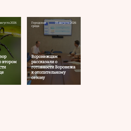
августа 2026
Городская
05 августа 2026
среда
зор
Воронежцам
о втором
рассказали о
сти
готовности Воронежа
це
к отопительному
сезону