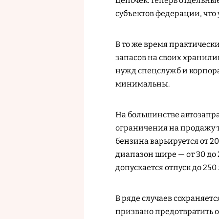
цепочек: теперь отдельны
субъектов федерации, что
В то же время практичес
запасов на своих хранили
нужд спецслужб и корпорат
минимальны.
На большинстве автозапр
ограничения на продажу т
бензина варьируется от 20
диапазон шире — от 30 до 
допускается отпуск до 250
В ряде случаев сохраняетс
призвано предотвратить 