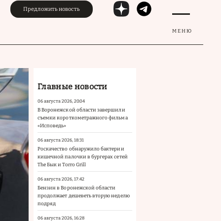
Предложить новость
МЕНЮ
Главные новости
06 августа 2026, 20:04
В Воронежской области завершили
съемки короткометражного фильма
«Исповедь»
06 августа 2026, 18:31
Роскачество обнаружило бактерии
кишечной палочки в бургерах сетей
The Бык и Torro Grill
06 августа 2026, 17:42
Бензин в Воронежской области
продолжает дешеветь вторую неделю
подряд
06 августа 2026, 16:28