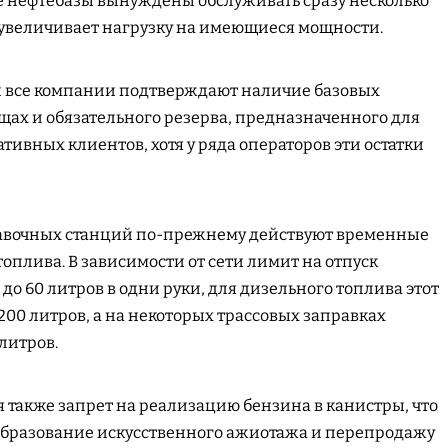
е нефтебазы вынуждены обслуживать сразу несколько
 увеличивает нагрузку на имеющиеся мощности.
ки все компании подтверждают наличие базовых
щах и обязательного резерва, предназначенного для
ивных клиентов, хотя у ряда операторов эти остатки
авочных станций по-прежнему действуют временные
оплива. В зависимости от сети лимит на отпуск
 до 60 литров в одни руки, для дизельного топлива этот
200 литров, а на некоторых трассовых заправках
 литров.
я также запрет на реализацию бензина в канистры, что
образование искусственного ажиотажа и перепродажу