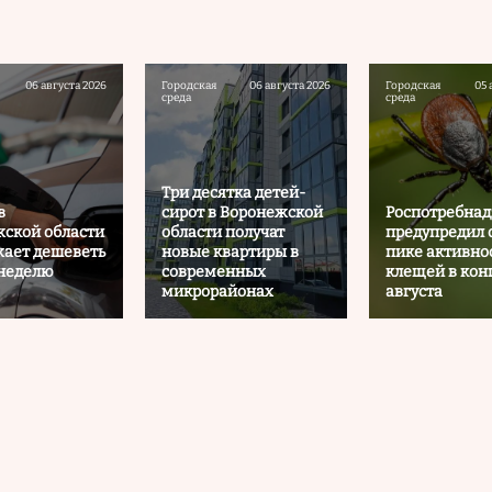
06 августа 2026
Городская
06 августа 2026
Городская
05 
среда
среда
Три десятка детей-
в
сирот в Воронежской
Роспотребнад
ской области
области получат
предупредил 
ает дешеветь
новые квартиры в
пике активно
 неделю
современных
клещей в кон
микрорайонах
августа