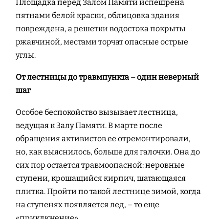
Площадка перед Залом Памяти испещрена
пятнами белой краски, облицовка здания
повреждена, а решетки водостока покрыты
ржавчиной, местами торчат опасные острые
углы.
От лестницы до травмпункта – один неверный
шаг
Особое беспокойство вызывает лестница,
ведущая к Залу Памяти. В марте после
обращения активистов ее отремонтировали,
но, как выяснилось, больше для галочки. Она до
сих пор остается травмоопасной: неровные
ступени, крошащийся кирпич, шатающаяся
плитка. Пройти по такой лестнице зимой, когда
на ступенях появляется лед, – то еще
«приключение».