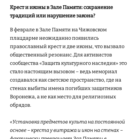
Крест и иконы в Зале Памяти: сохранение
традиций или нарушение закона?
В феврале в Зале Памяти на Чижовском
плацдарме неожиданно появились
православный крест и две иконы, что вызвало
общественный резонанс. Для активистов
сообщества «Защита культурного наследия» это
стало настоящим вызовом – ведь мемориал
создавался как светское пространство, где на
стенах выбиты имена погибших защитников
Воронежа, а не как место для религиозных
обрядов.
«Установка предметов культа на постоянной
основе – креста у витража и икон на стенах –
фактически превращает Зал Памяти в