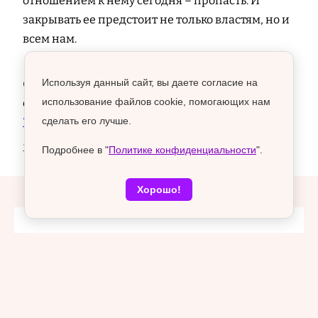
отношением к нему сегодня – пропасть. И
закрывать ее предстоит не только властям, но и
всем нам.
Используя данный сайт, вы даете согласие на
Следите за самым интересным в Воронеже и
использование файлов cookie, помогающих нам
области! Подписывайтесь на «VRN Град» в
сделать его лучше.
Telegram
.
12+
Подробнее в "
Политике конфиденциальности
".
Хорошо!
Главные новости
06 августа 2026, 20:04
В Воронежской области завершили съемки
короткометражного фильма «Исповедь»