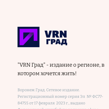
"VRN Град" - издание о регионе, в
котором хочется жить!
Воронеж Град. Сетевое издание.
Регистрационный номер
серия Эл № ФС77-
84755 от 17 февраля 2023 г., выдано