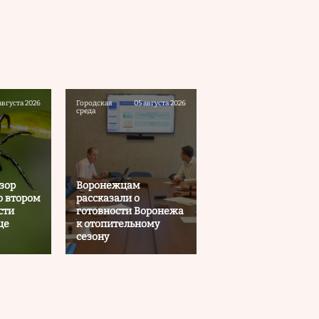
августа 2026
Городская
05 августа 2026
среда
зор
Воронежцам
о втором
рассказали о
сти
готовности Воронежа
це
к отопительному
сезону