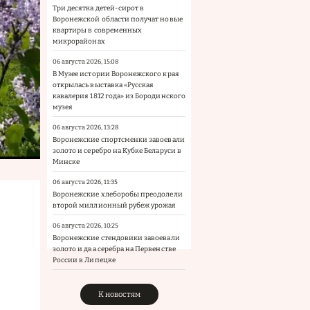
Три десятка детей-сирот в
Воронежской области получат новые
квартиры в современных
микрорайонах
06 августа 2026, 15:08
В Музее истории Воронежского края
открылась выставка «Русская
кавалерия 1812 года» из Бородинского
музея
06 августа 2026, 13:28
Воронежские спортсменки завоевали
золото и серебро на Кубке Беларуси в
Минске
06 августа 2026, 11:35
Воронежские хлеборобы преодолели
второй миллионный рубеж урожая
06 августа 2026, 10:25
Воронежские стендовики завоевали
золото и два серебра на Первенстве
России в Липецке
К новостям