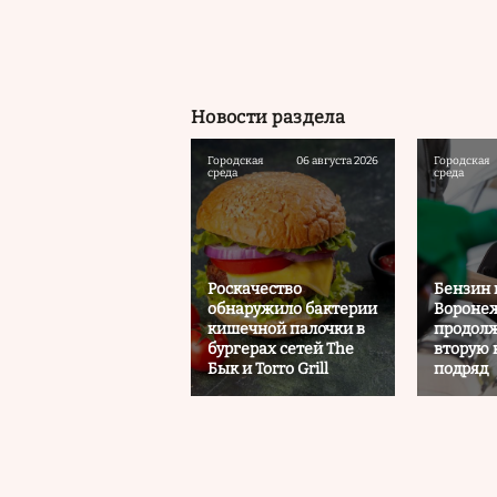
Новости раздела
Городская
06 августа 2026
Городская
среда
среда
Роскачество
Бензин 
обнаружило бактерии
Воронеж
кишечной палочки в
продолж
бургерах сетей The
вторую
Бык и Torro Grill
подряд