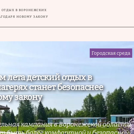
Й ОТДЫХ В ВОРОНЕЖСКИХ
ЛАГОДАРЯ НОВОМУ ЗАКОНУ
Городская среда
м лета детский отдых в
агерях станет безопаснее
ому закону
льная кампания в Воронежской области
ет быть более комфортной и безопасной