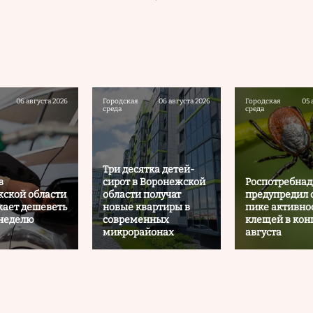
06 августа 2026
Городская
06 августа 2026
Городская
05 
среда
среда
Три десятка детей-
в
сирот в Воронежской
Роспотребнад
ской области
области получат
предупредил 
ает дешеветь
новые квартиры в
пике активно
 неделю
современных
клещей в кон
микрорайонах
августа