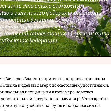
региона. Это стало возможным
ию в силу нового федерального закона,
ствовать с 3 марта. Документ
точает требования к работе
 комиссий, отвечающих за организацию
 субъектах федерации.
умы Вячеслав Володин, принятые поправки призваны
го отдыха и сделать лагеря по-настоящему доступными.
ришкольная площадка ни в коей мере не может
доровительный лагерь, поскольку для ребёнка крайне
 отдохнуть от учебных нагрузок и набраться сил на