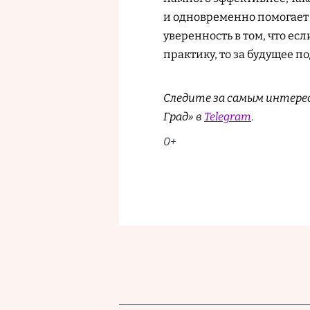
и одновременно помогает 
уверенность в том, что ес
практику, то за будущее 
Следите за самым интере
Град» в
Telegram
.
0+