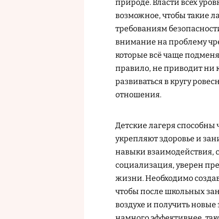
природе. Власти всех уров
возможное, чтобы такие 
требованиям безопасности
внимание на проблему чр
которые всё чаще подменя
правило, не приводит ни 
развиваться в кругу ровес
отношения.
Детские лагеря способны ч
укрепляют здоровье и зан
навыки взаимодействия, с
социализация, уверен пре
жизни. Необходимо создава
чтобы после школьных зан
воздухе и получить новые 
намного эффективнее, так