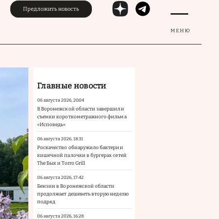
Предложить новость
МЕНЮ
Главные новости
06 августа 2026, 20:04
В Воронежской области завершили
съемки короткометражного фильма
«Исповедь»
06 августа 2026, 18:31
Роскачество обнаружило бактерии
кишечной палочки в бургерах сетей
The Бык и Torro Grill
06 августа 2026, 17:42
Бензин в Воронежской области
продолжает дешеветь вторую неделю
подряд
06 августа 2026, 16:28