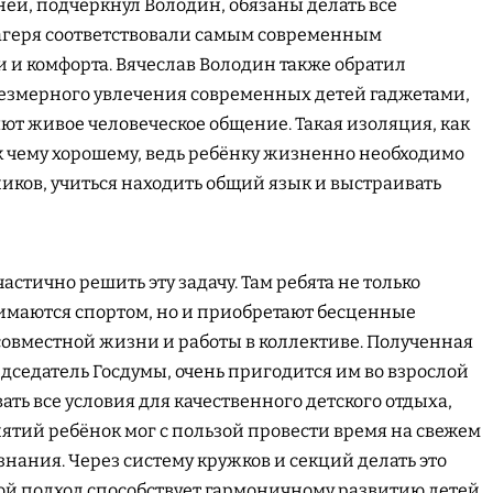
ней, подчеркнул Володин, обязаны делать всё
лагеря соответствовали самым современным
 и комфорта. Вячеслав Володин также обратил
езмерного увлечения современных детей гаджетами,
ют живое человеческое общение. Такая изоляция, как
к чему хорошему, ведь ребёнку жизненно необходимо
ников, учиться находить общий язык и выстраивать
астично решить эту задачу. Там ребята не только
имаются спортом, но и приобретают бесценные
овместной жизни и работы в коллективе. Полученная
дседатель Госдумы, очень пригодится им во взрослой
ть все условия для качественного детского отдыха,
ятий ребёнок мог с пользой провести время на свежем
знания. Через систему кружков и секций делать это
ой подход способствует гармоничному развитию детей