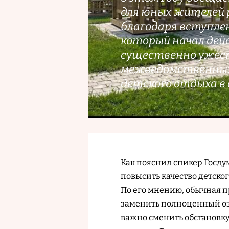
для юных жителей 
благодаря вступлен
который начал дей
существенно ужес
межведомственных
детского отдыха в
Как пояснил спикер Госд
повысить качество детско
По его мнению, обычная п
заменить полноценный оз
важно сменить обстановку,