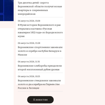
Три десятка детей-сирот в
Воронежской области получат новые
квартиры в современных
микрорайонах
06 августа 2026, 15:08
В Музее истории Воронежского края
открылась выставка «Русская
кавалерия 1812 года» из Бородинского
музея
06 августа 2026, 13:28
Воронежские спортсменки завоевали
золото и серебро на Кубке Беларуси в
Минске
06 августа 2026, 11:35
Воронежские хлеборобы преодолели
второй миллионный рубеж урожая
06 августа 2026, 10:25
Воронежские стендовики завоевали
золото и два серебра на Первенстве
России в Липецке
К новостям