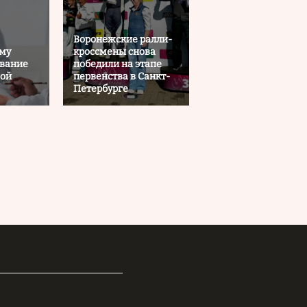
Воронежские ралли-
ему
кроссмены снова
ывание
победили на этапе
вой
первенства в Санкт-
Петербурге