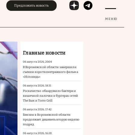
Предложить новость
МЕНЮ
Главные новости
06 августа 2026, 20:04
В Воронежской области завершили
съемки короткометражного фильма
«Исповедь»
06 августа 2026, 18:31
Роскачество обнаружило бактерии
кишечной палочки в бургерах сетей
The Бык и Torro Grill
06 августа 2026, 17:42
Бензин в Воронежской области
продолжает дешеветь вторую неделю
подряд
06 августа 2026, 16:28