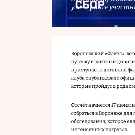
уже в ранге участн
Воронежский «Факел», кот
путёвку в элитный дивизио
приступает к активной фаз
клуба опубликовало офиц
которые пройдут в родном
Отсчёт начнётся 17 июня: 
собраться в Воронеже для
обследования, которое яв
интенсивных нагрузок.