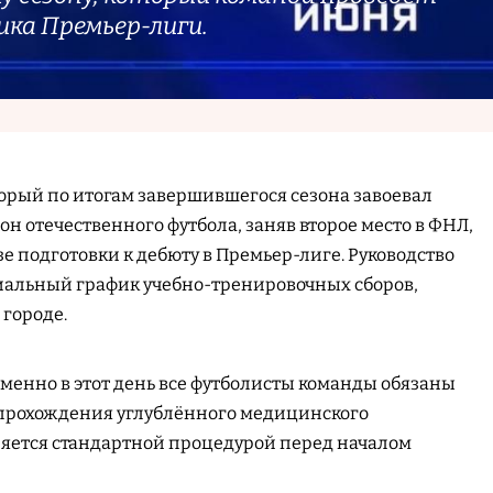
ика Премьер-лиги.
орый по итогам завершившегося сезона завоевал
н отечественного футбола, заняв второе место в ФНЛ,
е подготовки к дебюту в Премьер-лиге. Руководство
иальный график учебно-тренировочных сборов,
 городе.
именно в этот день все футболисты команды обязаны
 прохождения углублённого медицинского
ляется стандартной процедурой перед началом