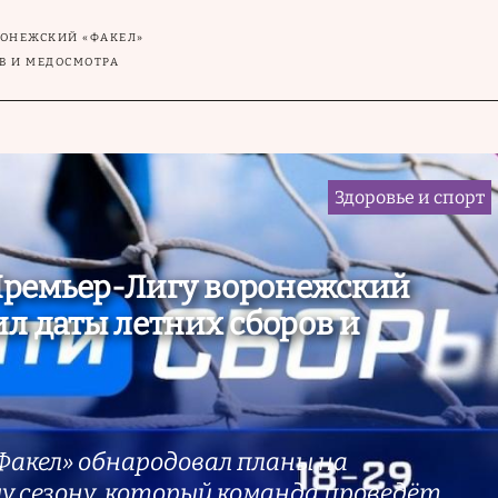
РОНЕЖСКИЙ «ФАКЕЛ»
В И МЕДОСМОТРА
Здоровье и спорт
ремьер-Лигу воронежский
ил даты летних сборов и
Факел» обнародовал планы на
у сезону, который команда проведёт