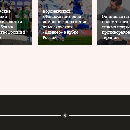
жские
Воронежский
ики
«Факелу» потерпел
Остановка на
ли золото и
домашнее поражение
полпути: поч
ебра на
от московского
опасно прер
тве России в
«Динамо» в Кубке
противорако
е
России
терапии