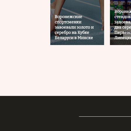
Вороне
Воронежские
стендов
спортсменки
завоева
завоевали золото и
два сер
серебро на Кубке
Первенс
Беларуси в Минске
Липецк