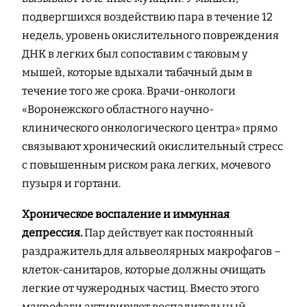
подвергшихся воздействию пара в течение 12
недель, уровень окислительного повреждения
ДНК в легких был сопоставим с таковым у
мышей, которые вдыхали табачный дым в
течение того же срока. Врачи-онкологи
«Воронежского областного научно-
клинического онкологического центра» прямо
связывают хронический окислительный стресс
с повышенным риском рака легких, мочевого
пузыря и гортани.
Хроническое воспаление и иммунная
депрессия.
Пар действует как постоянный
раздражитель для альвеолярных макрофагов –
клеток-санитаров, которые должны очищать
легкие от чужеродных частиц. Вместо этого
макрофаги активируют воспалительный