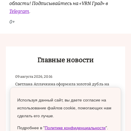
области! Подписывайтесь на «VRN Град» в
Telegram
.
0+
Главные новости
09 августа 2026, 20:16
Светлана Аплачкина оформила золотой дубль на
командном чемпионате России в Краснодаре
Используя данный сайт, вы даете согласие на
09 августа 2026, 15:47
использование файлов cookie, помогающих нам
В Коминтерновском районе Воронежа на два
месяца перекроют участок Ясного проезда
сделать его лучше.
Подробнее в "
Политике конфиденциальности
".
09 августа 2026, 13:01