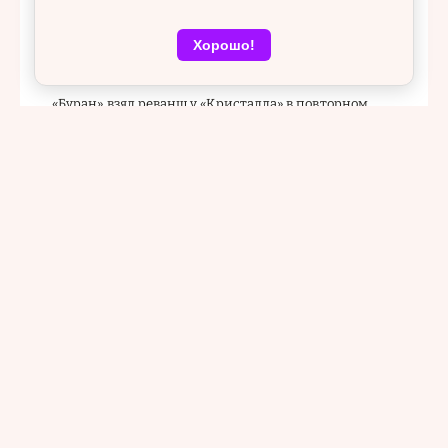
Почти 280 миллионов рублей выделили на
модернизацию школ в Воронежской области
Хорошо!
09 августа 2026, 11:22
«Буран» взял реванш у «Кристалла» в повторном
контрольном матче
08 августа 2026, 17:27
Спасатели призвали воронежцев соблюдать
правила безопасности на водоемах
08 августа 2026, 16:15
В отреставрированном Доме Гарденина откроют
музей петровской эпохи
08 августа 2026, 15:13
Воронежская гимнастка Ангелина Мельникова
пропустит чемпионат Европы из-за визового отказа
08 августа 2026, 13:50