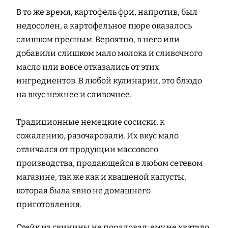
В то же время, картофель фри, напротив, был
недосолен, а картофельное пюре оказалось
слишком пресным. Вероятно, в него или
добавили слишком мало молока и сливочного
масло или вовсе отказались от этих
ингредиентов. В любой кулинарии, это блюдо
на вкус нежнее и сливочнее.
Традиционные немецкие сосиски, к
сожалению, разочаровали. Их вкус мало
отличался от продукции массового
производства, продающейся в любом сетевом
магазине, так же как и квашеной капусты,
которая была явно не домашнего
приготовления.
Стейк из свинины не порадовал: ему не хватало