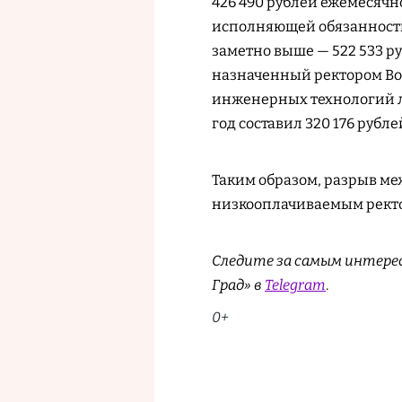
426 490 рублей ежемесячн
исполняющей обязанности
заметно выше — 522 533 р
назначенный ректором Во
инженерных технологий ли
год составил 320 176 рубле
Таким образом, разрыв м
низкооплачиваемым ректо
Следите за самым интере
Град» в
Telegram
.
0+