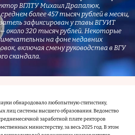
ректор ВГЛТУ Михаил Драпалюк,
реднем более 457 тысяч рублей в месяц,
затель зафиксирован у главы ВГУИТ
— около 320 тысяч рублей. Некоторые
римечательны на фоне недавних
вок, включая смену руководства в ВГУ
го скандала.
науки обнародовало любопытную статистику,
ых лиц системы высшего образования. Ведомство
среднемесячной заработной плате ректоров
мственных министерству, за весь 2025 год. В этом