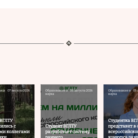
е и
07 августа 2026
Образование и
06 августа 2026
Образование и
05 
наука
наука
 ВГЛТУ
Студентка ВГ
ились с
Студент ВГЛТУ
представит в
ми коллегами
разработает систему
всероссийско
нки
раннего
конкурса раз