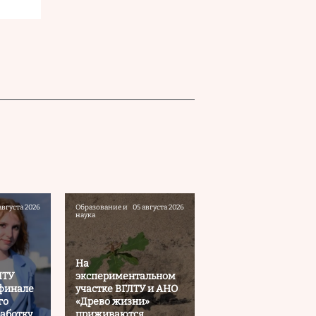
августа 2026
Образование и
05 августа 2026
наука
На
ЛТУ
экспериментальном
 финале
участке ВГЛТУ и АНО
го
«Древо жизни»
работку
приживаются