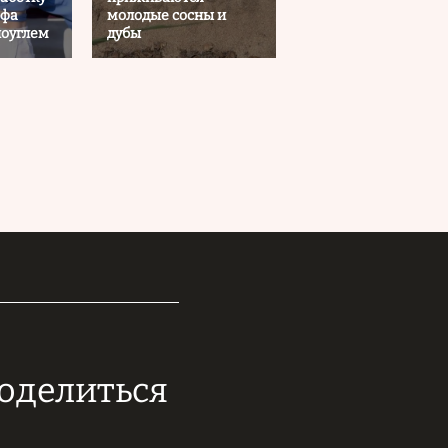
рфа
молодые сосны и
иоуглем
дубы
поделиться