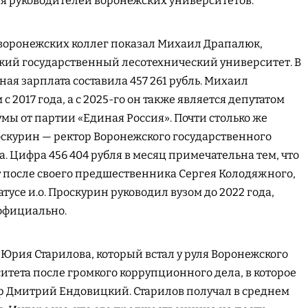
ля руководителей воронежских университетов.
воронежских коллег показал Михаил Драпалюк,
ий государственный лесотехнический университет. В
ная зарплата составила 457 261 рубль. Михаил
 2017 года, а с 2025-го он также является депутатом
мы от партии «Единая Россия». Почти столько же
скурин — ректор Воронежского государственного
. Цифра 456 404 рубля в месяц примечательна тем, что
т после своего предшественника Сергея Колодяжного,
тусе и.о. Проскурин руководил вузом до 2022 года,
 официально.
 Юрия Старилова, который встал у руля Воронежского
итета после громкого коррупционного дела, в которое
 Дмитрий Ендовицкий. Старилов получал в среднем