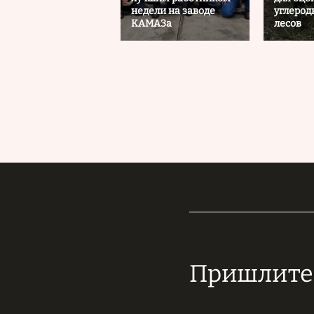
недели на заводе
углерод
КАМАЗа
лесов
Пришлите 