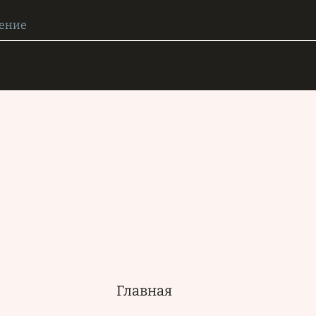
Главная
Основная
навигация