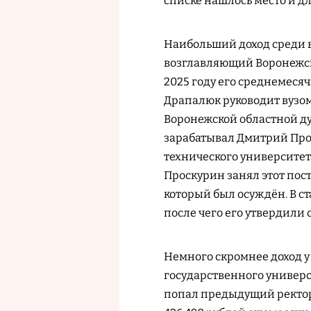
списке нашлось место и д
Наибольший доход среди 
возглавляющий Воронежск
2025 году его среднемесяч
Драпалюк руководит вузом с
Воронежской областной ду
зарабатывал Дмитрий Про
технического университета
Проскурин занял этот пос
который был осуждён. В ста
после чего его утвердили
Немного скромнее доход у
государственного универс
попал предыдущий ректор