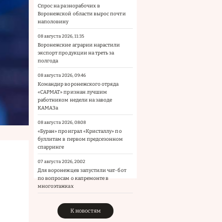
Спрос на разнорабочих в
Воронежской области вырос почти
наполовину
08 августа 2026, 11:35
Воронежские аграрии нарастили
экспорт продукции на треть за
полгода
08 августа 2026, 09:46
Командир воронежского отряда
«САРМАТ» признан лучшим
работником недели на заводе
КАМАЗа
08 августа 2026, 08:08
«Буран» проиграл «Кристаллу» по
буллитам в первом предсезонном
спарринге
07 августа 2026, 20:02
Для воронежцев запустили чат-бот
по вопросам о капремонте в
многоэтажках
К новостям