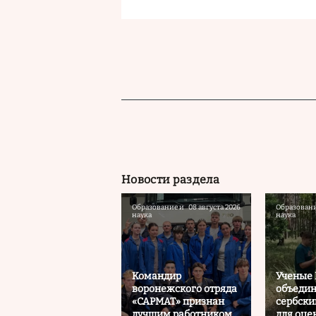
Новости раздела
Образование и
08 августа 2026
Образовани
наука
наука
Командир
Ученые
воронежского отряда
объедин
«САРМАТ» признан
сербски
лучшим работником
для оце