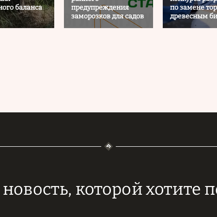
ного баланса
предупреждения
по замене то
заморозков для садов
древесным б
новость, которой хотите 