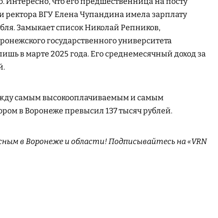
о. Интересно, что его предшественница на посту
 ректора ВГУ Елена Чупандина имела зарплату
убля. Замыкает список Николай Репников,
ронежского государственного университета
шь в марте 2025 года. Его среднемесячный доход за
й.
ежду самым высокооплачиваемым и самым
ром в Воронеже превысил 137 тысяч рублей.
сным в Воронеже и области! Подписывайтесь на «VRN