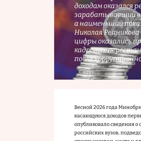
доходам оказался 
зарабатывавший в с
а наименьший пока
Николая Репникова 
цифры оказались п
кадровых перестано
после коррупционно
Весной 2026 года Минобр
касающуюся доходов перв
опубликовало сведения о 
российских вузов, подведо