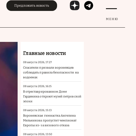
Предложить новость
МЕНЮ
Главные новости
08 августа 2026, 17:27
Спасатели призвали воронежцев
соблюдать правила безопасности на
водоемах
08 августа 2026, 16:15
В отреставрированном Доме
Гарденина откроют музей петровской
эпохи
08 августа 2026, 15:13
Воронежская гимнастка Ангелина
Мельникова пропустит чемпионат
Европы из-за визового отказа
08 августа 2026, 13:50